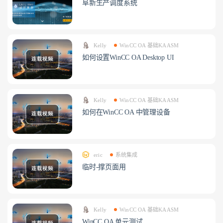
阜新生产调度系统
Kelly
WinCC OA 基础KAASM
如何设置WinCC OA Desktop UI
Kelly
WinCC OA 基础KAASM
如何在WinCC OA 中管理设备
eric
系统集成
临时-撑页面用
Kelly
WinCC OA 基础KAASM
WinCC OA 单元测试