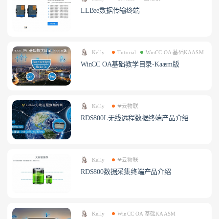
LLBee数据传输终端
Kelly
Tutorial
WinCC OA 基础KAASM
WinCC OA基础教学目录-Kaasm版
Kelly
❤云物联
RDS800L无线远程数据终端产品介绍
Kelly
❤云物联
RDS800数据采集终端产品介绍
Kelly
WinCC OA 基础KAASM