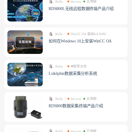
Kelly
devices
云物联
RDS800L无线远程数据终端产品介绍
Kelly
WinCC OA 基础KAASM
如何在Windows 10上安装WinCC OA
Kelly
❤智慧水务
Lidolphin数据采集分析系统
Kelly
devices
云物联
RDS800数据采集终端产品介绍
Kelly
devices
云物联