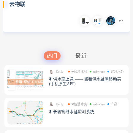
云物联
+3
热门
最新
Kelly
❤智慧水务
software
智慧水务
供水掌上通 —— 城镇供水监测移动端
(手机原生APP)
Kelly
❤智慧水务
software
产品
长输管线水锤监测系统