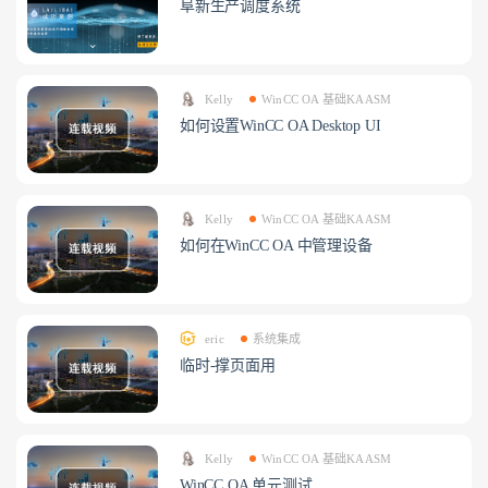
阜新生产调度系统
Kelly
WinCC OA 基础KAASM
如何设置WinCC OA Desktop UI
Kelly
WinCC OA 基础KAASM
如何在WinCC OA 中管理设备
eric
系统集成
临时-撑页面用
Kelly
WinCC OA 基础KAASM
WinCC OA 单元测试