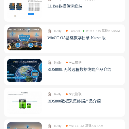
LLBee数据传输终端
Kelly
Tutorial
WinCC OA 基础KAASM
WinCC OA基础教学目录-Kaasm版
Kelly
❤云物联
RDS800L无线远程数据终端产品介绍
Kelly
❤云物联
RDS800数据采集终端产品介绍
Kelly
WinCC OA 基础KAASM