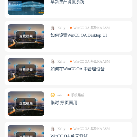
阜新生产调度系统
Kelly
WinCC OA 基础KAASM
如何设置WinCC OA Desktop UI
Kelly
WinCC OA 基础KAASM
如何在WinCC OA 中管理设备
eric
系统集成
临时-撑页面用
Kelly
WinCC OA 基础KAASM
WinCC OA 单元测试