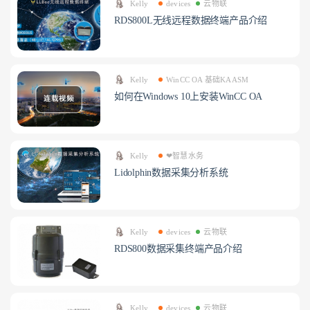
Kelly
devices
云物联
RDS800L无线远程数据终端产品介绍
Kelly
WinCC OA 基础KAASM
如何在Windows 10上安装WinCC OA
Kelly
❤智慧水务
Lidolphin数据采集分析系统
Kelly
devices
云物联
RDS800数据采集终端产品介绍
Kelly
devices
云物联