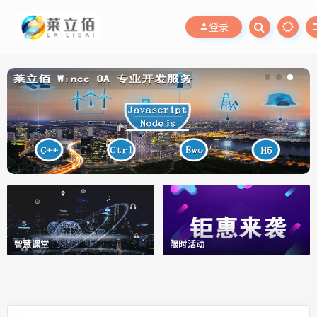
登录
智慧课堂
限时活动