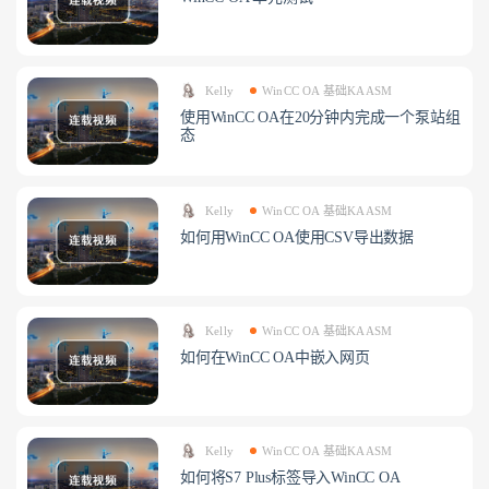
Kelly
WinCC OA 基础KAASM
使用WinCC OA在20分钟内完成一个泵站组
态
Kelly
WinCC OA 基础KAASM
如何用WinCC OA使用CSV导出数据
Kelly
WinCC OA 基础KAASM
如何在WinCC OA中嵌入网页
Kelly
WinCC OA 基础KAASM
如何将S7 Plus标签导入WinCC OA