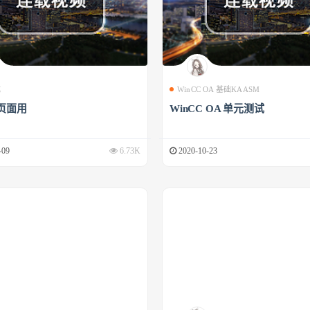
成
WinCC OA 基础KAASM
页面用
WinCC OA 单元测试
-09
6.73K
2020-10-23