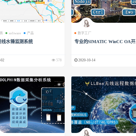
务
software
产品
数字工厂
管线水锤监测系统
专业的SIMATIC WinCC OA
-02
578
2020-10-14