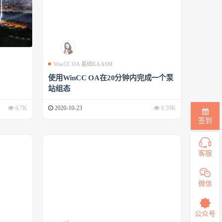
WinCC OA 基础KAASM
使用WinCC OA在20分钟内完成一个泵
站组态
6.7K
2020-10-23
6.59K
签到
客服
微信
公众号