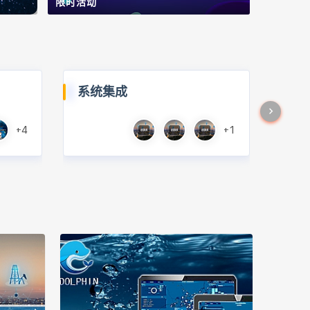
限时活动
系统集成
+4
+1