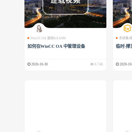
WinCC OA 基础KAASM
系统集
如何在WinCC OA 中管理设备
临时-撑
2020-10-30
6.74K
2020-10