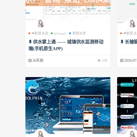
❤智慧水务
software
智慧水务
❤智慧水
供水掌上通 —— 城镇供水监测移动
长输
端(手机原生APP)
26天前
348
2026-07