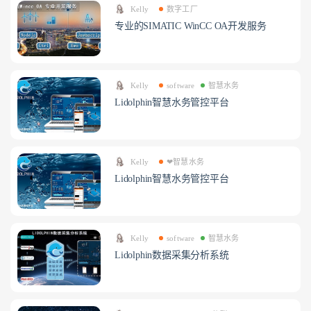
Kelly
数字工厂
专业的SIMATIC WinCC OA开发服务
Kelly
software
智慧水务
Lidolphin智慧水务管控平台
Kelly
❤智慧水务
Lidolphin智慧水务管控平台
Kelly
software
智慧水务
Lidolphin数据采集分析系统