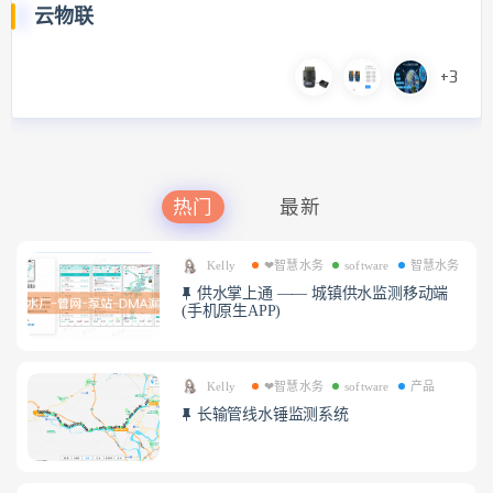
云物联
+3
热门
最新
Kelly
❤智慧水务
software
智慧水务
供水掌上通 —— 城镇供水监测移动端
(手机原生APP)
Kelly
❤智慧水务
software
产品
长输管线水锤监测系统