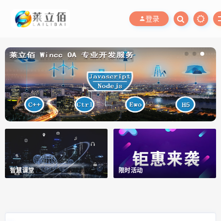
登录
智慧课堂
限时活动