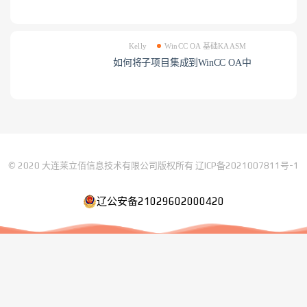
Kelly
WinCC OA 基础KAASM
如何将子项目集成到WinCC OA中
© 2020 大连莱立佰信息技术有限公司版权所有
辽ICP备2021007811号-1
辽公安备21029602000420