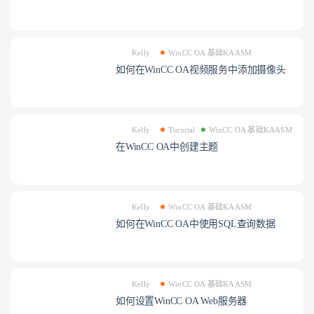
Kelly
WinCC OA 基础KAASM
如何在WinCC OA视频服务中添加摄像头
Kelly
Tutorial
WinCC OA 基础KAASM
在WinCC OA中创建主题
Kelly
WinCC OA 基础KAASM
如何在WinCC OA中使用SQL查询数据
Kelly
WinCC OA 基础KAASM
如何设置WinCC OA Web服务器