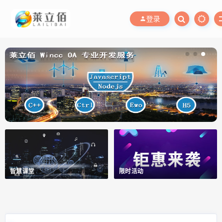
登录
智慧课堂
限时活动