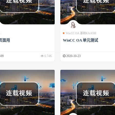
成
WinCC OA 基础KAASM
页面用
WinCC OA 单元测试
-09
6.74K
2020-10-23