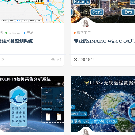
务
software
产品
数字工厂
管线水锤监测系统
专业的SIMATIC WinCC OA
-02
584
2020-10-14