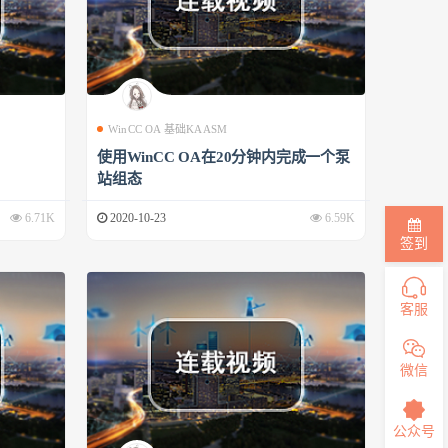
WinCC OA 基础KAASM
使用WinCC OA在20分钟内完成一个泵
站组态
6.71K
2020-10-23
6.59K
签到
客服
微信
公众号