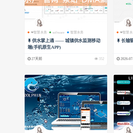
❤智慧水务
software
智慧水务
❤智慧水
供水掌上通 —— 城镇供水监测移动
长输
端(手机原生APP)
27天前
352
2026-07