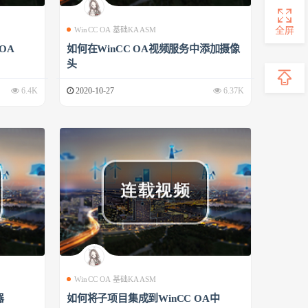
全屏
WinCC OA 基础KAASM
 OA
如何在WinCC OA视频服务中添加摄像
头
6.4K
2020-10-27
6.37K
WinCC OA 基础KAASM
器
如何将子项目集成到WinCC OA中