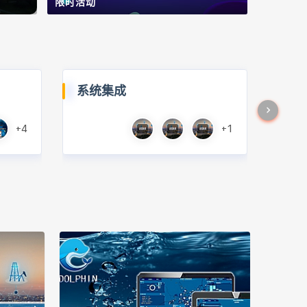
限时活动
系统集成
+4
+1