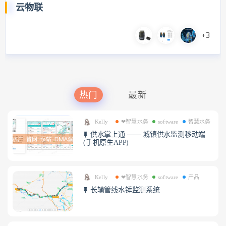
云物联
+3
热门
最新
Kelly
❤智慧水务
software
智慧水务
供水掌上通 —— 城镇供水监测移动端
(手机原生APP)
Kelly
❤智慧水务
software
产品
长输管线水锤监测系统