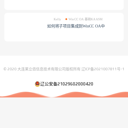
Kelly
WinCC OA 基础KAASM
如何将子项目集成到WinCC OA中
© 2020 大连莱立佰信息技术有限公司版权所有
辽ICP备2021007811号-1
辽公安备21029602000420