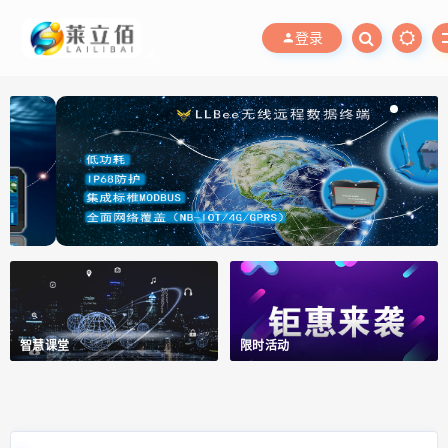
登录
智慧课堂
限时活动