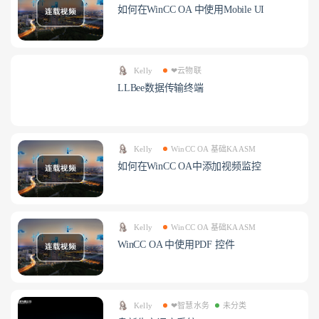
如何在WinCC OA 中使用Mobile UI
Kelly
❤云物联
LLBee数据传输终端
Kelly
WinCC OA 基础KAASM
如何在WinCC OA中添加视频监控
Kelly
WinCC OA 基础KAASM
WinCC OA 中使用PDF 控件
Kelly
❤智慧水务
未分类