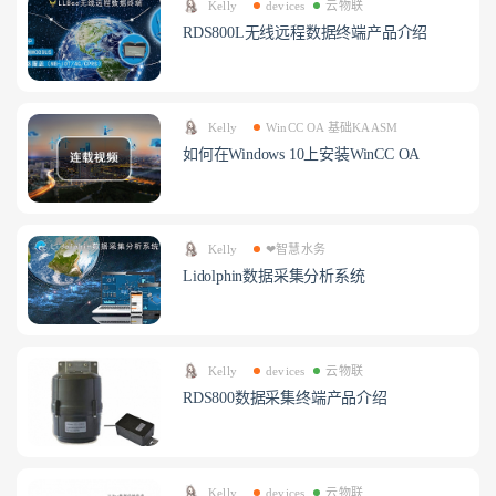
Kelly
devices
云物联
RDS800L无线远程数据终端产品介绍
Kelly
WinCC OA 基础KAASM
如何在Windows 10上安装WinCC OA
Kelly
❤智慧水务
Lidolphin数据采集分析系统
Kelly
devices
云物联
RDS800数据采集终端产品介绍
Kelly
devices
云物联