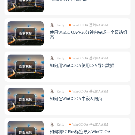
Kelly
WinCC OA 基础KAASM
使用WinCC OA在20分钟内完成一个泵站组
态
Kelly
WinCC OA 基础KAASM
如何用WinCC OA使用CSV导出数据
Kelly
WinCC OA 基础KAASM
如何在WinCC OA中嵌入网页
Kelly
WinCC OA 基础KAASM
如何将S7 Plus标签导入WinCC OA