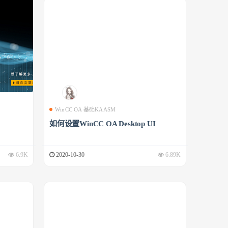
WinCC OA 基础KAASM
如何设置WinCC OA Desktop UI
6.9K
2020-10-30
6.89K