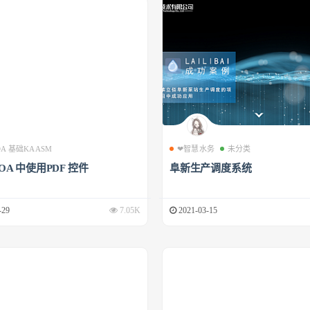
 OA 基础KAASM
❤智慧水务
未分类
 OA 中使用PDF 控件
阜新生产调度系统
-29
7.05K
2021-03-15