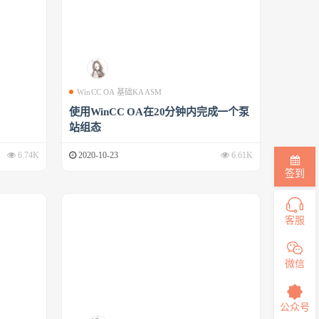
WinCC OA 基础KAASM
使用WinCC OA在20分钟内完成一个泵
站组态
6.74K
2020-10-23
6.61K
签到
客服
微信
公众号