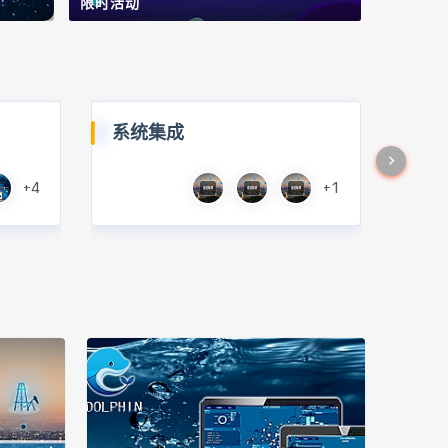
限时活动
系统集成
+4
+1