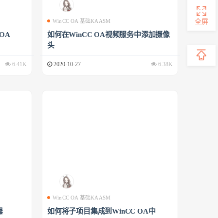
全屏
WinCC OA 基础KAASM
 OA
如何在WinCC OA视频服务中添加摄像
头
6.41K
2020-10-27
6.38K
WinCC OA 基础KAASM
器
如何将子项目集成到WinCC OA中