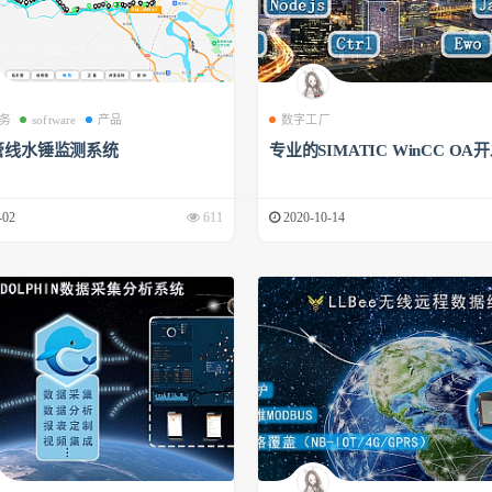
务
software
产品
数字工厂
管线水锤监测系统
专业的SIMATIC WinCC OA
-02
611
2020-10-14