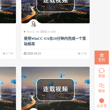
WinCC OA 基础KAASM
使用WinCC OA在20分钟内完成一个泵
站组态
6.73K
2020-10-23
6.6K
签到
客服
微信
公众号