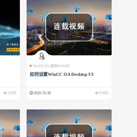
WinCC OA 基础KAASM
如何设置WinCC OA Desktop UI
6.89K
2020-10-30
6.88K