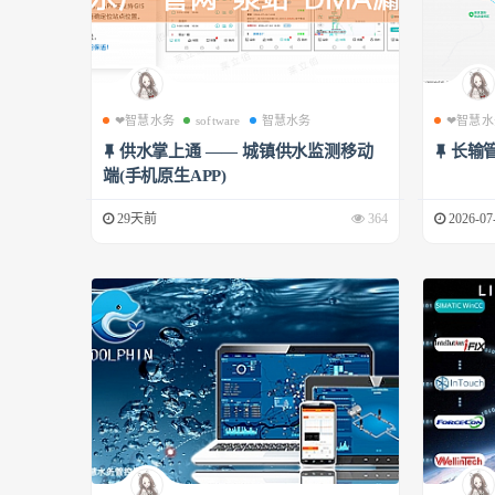
❤智慧水务
software
智慧水务
❤智慧水
供水掌上通 —— 城镇供水监测移动
长输
端(手机原生APP)
29天前
364
2026-07