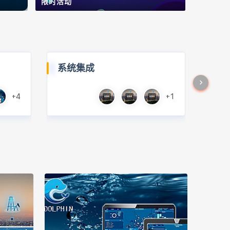
限时活动
系统集成
+4
+1