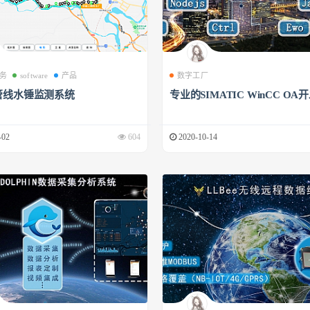
务
software
产品
数字工厂
管线水锤监测系统
专业的SIMATIC WinCC OA
-02
604
2020-10-14