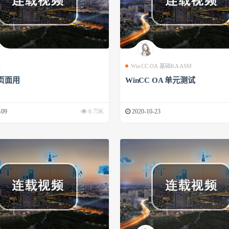
成
WinCC OA 基础KAASM
页面用
WinCC OA 单元测试
-09
6.75K
2020-10-23