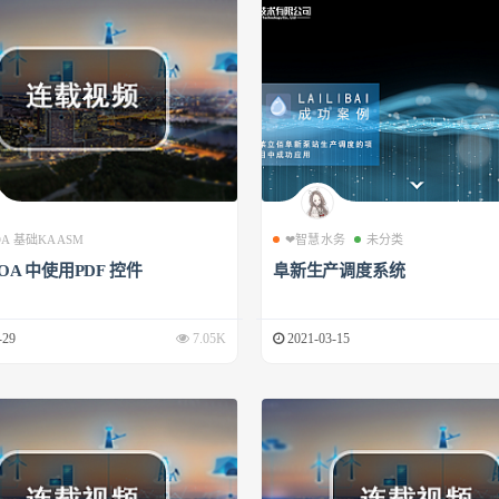
 OA 基础KAASM
❤智慧水务
未分类
 OA 中使用PDF 控件
阜新生产调度系统
-29
7.05K
2021-03-15