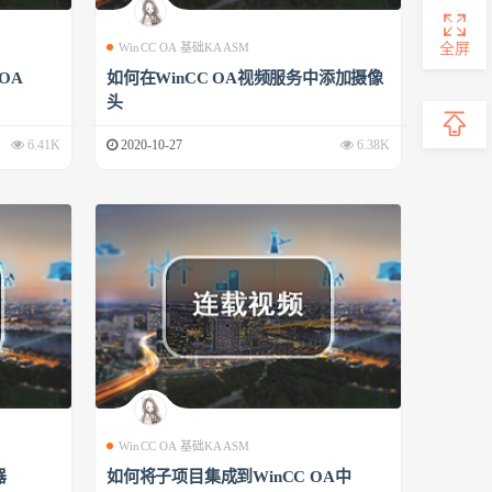
全屏
WinCC OA 基础KAASM
 OA
如何在WinCC OA视频服务中添加摄像
头
6.41K
2020-10-27
6.38K
WinCC OA 基础KAASM
器
如何将子项目集成到WinCC OA中