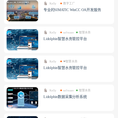
Kelly
数字工厂
专业的SIMATIC WinCC OA开发服务
Kelly
software
智慧水务
Lidolphin智慧水务管控平台
Kelly
❤智慧水务
Lidolphin智慧水务管控平台
Kelly
software
智慧水务
Lidolphin数据采集分析系统