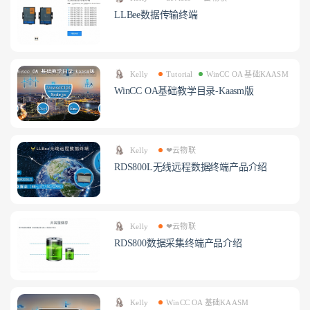
LLBee数据传输终端
Kelly
Tutorial
WinCC OA 基础KAASM
WinCC OA基础教学目录-Kaasm版
Kelly
❤云物联
RDS800L无线远程数据终端产品介绍
Kelly
❤云物联
RDS800数据采集终端产品介绍
Kelly
WinCC OA 基础KAASM