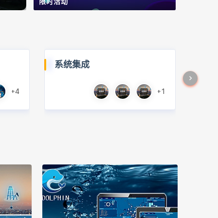
限时活动
系统集成
+4
+1