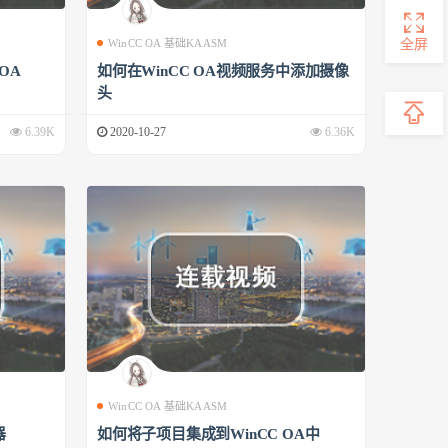
全屏
WinCC OA 基础KAASM
 OA
如何在WinCC OA视频服务中添加摄像
头
6.39K
2020-10-27
6.36K
WinCC OA 基础KAASM
器
如何将子项目集成到WinCC OA中