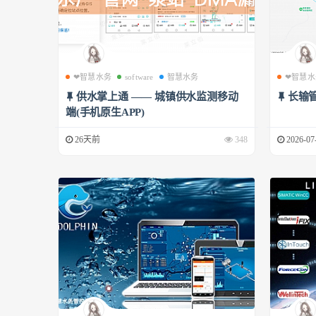
❤智慧水务
software
智慧水务
❤智慧水
供水掌上通 —— 城镇供水监测移动
长输
端(手机原生APP)
26天前
348
2026-07