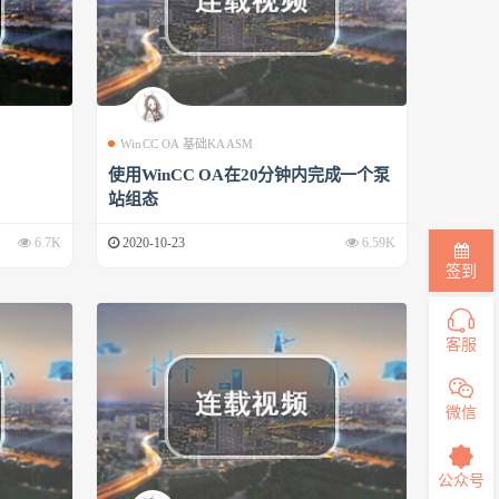
WinCC OA 基础KAASM
使用WinCC OA在20分钟内完成一个泵
站组态
6.7K
2020-10-23
6.59K
签到
客服
微信
公众号