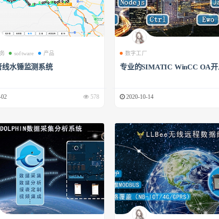
务
software
产品
数字工厂
管线水锤监测系统
专业的SIMATIC WinCC OA
-02
578
2020-10-14