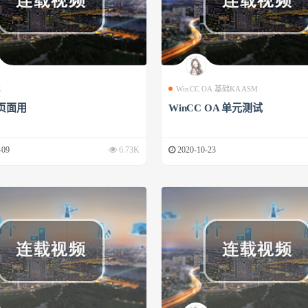
成
WinCC OA 基础KAASM
页面用
WinCC OA 单元测试
-09
6.73K
2020-10-23