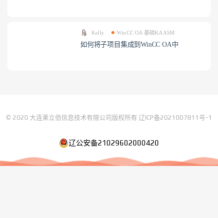
Kelly
WinCC OA 基础KAASM
如何将子项目集成到WinCC OA中
© 2020 大连莱立佰信息技术有限公司版权所有
辽ICP备2021007811号-1
辽公安备21029602000420