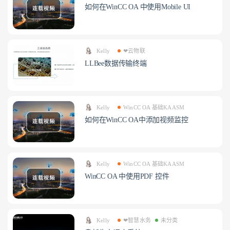
如何在WinCC OA 中使用Mobile UI
Kelly
❤云物联
LLBee数据传输终端
Kelly
WinCC OA 基础KAASM
如何在WinCC OA中添加视频监控
Kelly
WinCC OA 基础KAASM
WinCC OA 中使用PDF 控件
Kelly
❤智慧水务
未分类