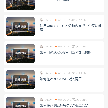
Kelly
WinCC OA 基础KAASM
使用WinCC OA在20分钟内完成一个泵站组
态
Kelly
WinCC OA 基础KAASM
如何用WinCC OA使用CSV导出数据
Kelly
WinCC OA 基础KAASM
如何在WinCC OA中嵌入网页
Kelly
WinCC OA 基础KAASM
如何将S7 Plus标签导入WinCC OA