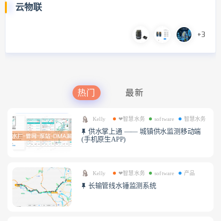
云物联
+3
热门
最新
Kelly
❤智慧水务
software
智慧水务
供水掌上通 —— 城镇供水监测移动端
(手机原生APP)
Kelly
❤智慧水务
software
产品
长输管线水锤监测系统