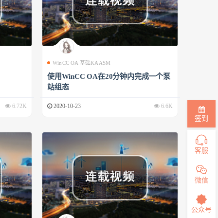
WinCC OA 基础KAASM
使用WinCC OA在20分钟内完成一个泵
站组态
6.72K
2020-10-23
6.6K
签到
客服
微信
公众号