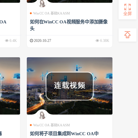
全屏
WinCC OA 基础KAASM
 OA
如何在WinCC OA视频服务中添加摄像
头
6.4K
2020-10-27
6.38K
WinCC OA 基础KAASM
器
如何将子项目集成到WinCC OA中