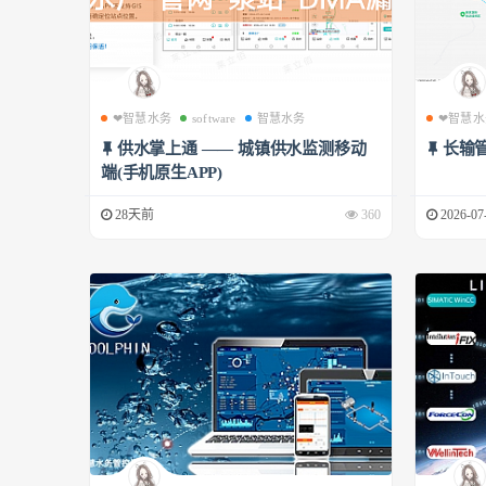
❤智慧水务
software
智慧水务
❤智慧水
供水掌上通 —— 城镇供水监测移动
长输
端(手机原生APP)
28天前
360
2026-07