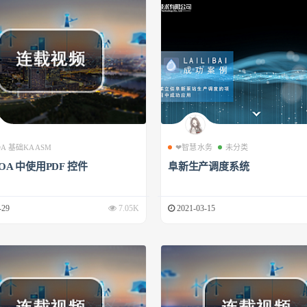
 OA 基础KAASM
❤智慧水务
未分类
 OA 中使用PDF 控件
阜新生产调度系统
-29
7.05K
2021-03-15