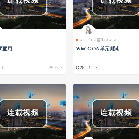
成
WinCC OA 基础KAASM
页面用
WinCC OA 单元测试
-09
6.75K
2020-10-23