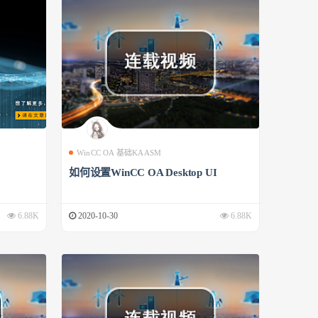
WinCC OA 基础KAASM
如何设置WinCC OA Desktop UI
6.88K
2020-10-30
6.88K