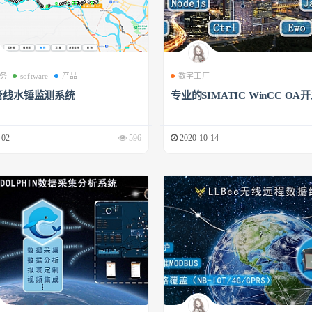
务
software
产品
数字工厂
管线水锤监测系统
专业的SIMATIC WinCC OA
-02
596
2020-10-14