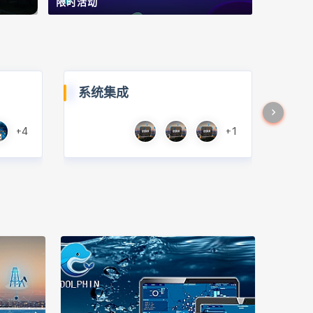
限时活动
系统集成
+4
+1