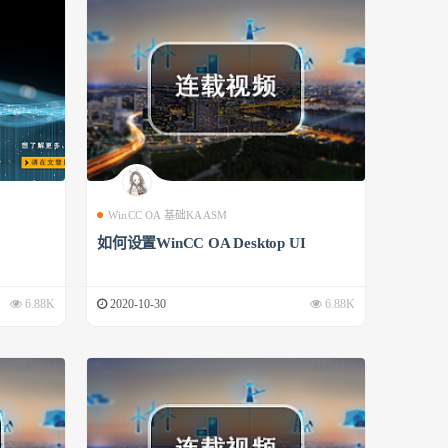
WinCC OA 基础KAASM
如何设置WinCC OA Desktop UI
6.88K
2020-10-30
6.88K