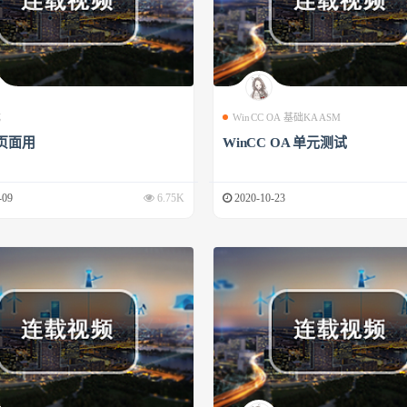
成
WinCC OA 基础KAASM
页面用
WinCC OA 单元测试
-09
6.75K
2020-10-23