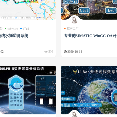
务
software
产品
数字工厂
管线水锤监测系统
专业的SIMATIC WinCC OA
-02
596
2020-10-14