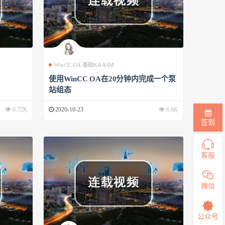
WinCC OA 基础KAASM
使用WinCC OA在20分钟内完成一个泵
站组态
6.72K
2020-10-23
6.6K
签到
客服
微信
公众号