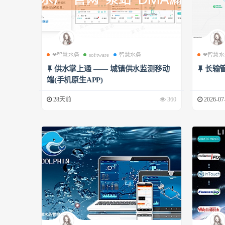
❤智慧水务
software
智慧水务
❤智慧水
供水掌上通 —— 城镇供水监测移动
长输
端(手机原生APP)
28天前
360
2026-07