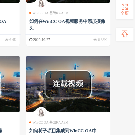
全屏
WinCC OA 基础KAASM
 OA
如何在WinCC OA视频服务中添加摄像
头
6.4K
2020-10-27
6.38K
WinCC OA 基础KAASM
器
如何将子项目集成到WinCC OA中