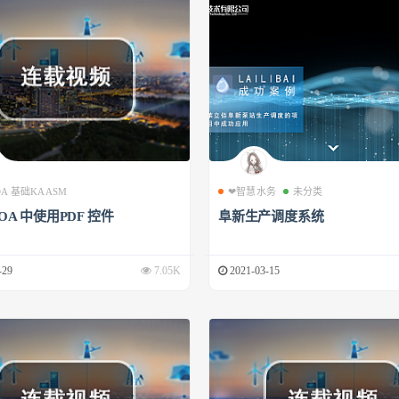
 OA 基础KAASM
❤智慧水务
未分类
 OA 中使用PDF 控件
阜新生产调度系统
-29
7.05K
2021-03-15