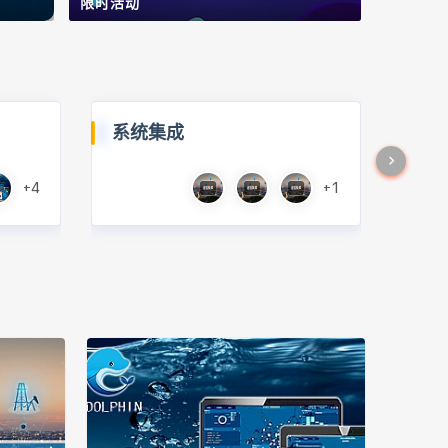
限时活动
系统集成
+4
+1