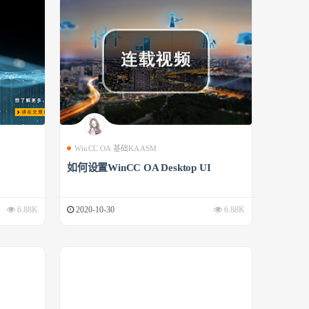
WinCC OA 基础KAASM
如何设置WinCC OA Desktop UI
6.88K
2020-10-30
6.88K