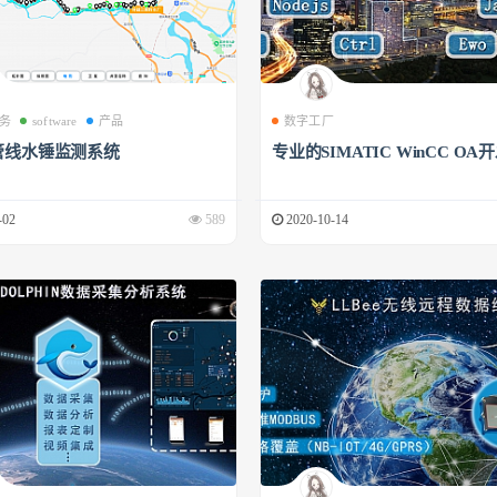
务
software
产品
数字工厂
管线水锤监测系统
专业的SIMATIC WinCC OA
-02
589
2020-10-14