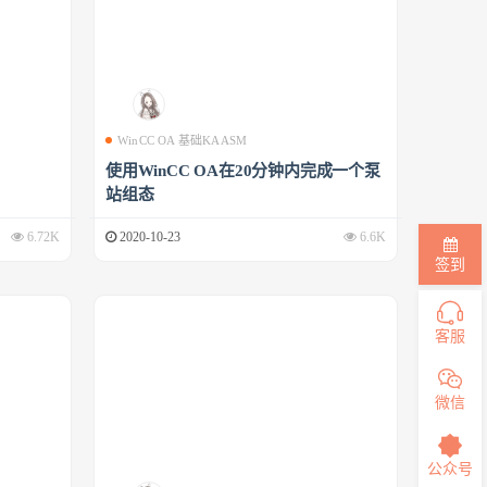
WinCC OA 基础KAASM
使用WinCC OA在20分钟内完成一个泵
站组态
6.72K
2020-10-23
6.6K
签到
客服
微信
公众号