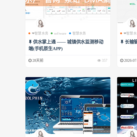
❤智慧水务
software
智慧水务
❤智慧水
供水掌上通 —— 城镇供水监测移动
长输
端(手机原生APP)
28天前
357
2026-07