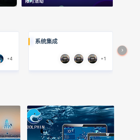
限时活动
系统集成
+4
+1