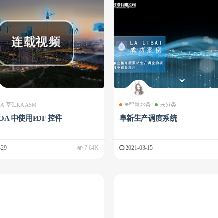
 OA 基础KAASM
❤智慧水务
未分类
 OA 中使用PDF 控件
阜新生产调度系统
-29
7.04K
2021-03-15