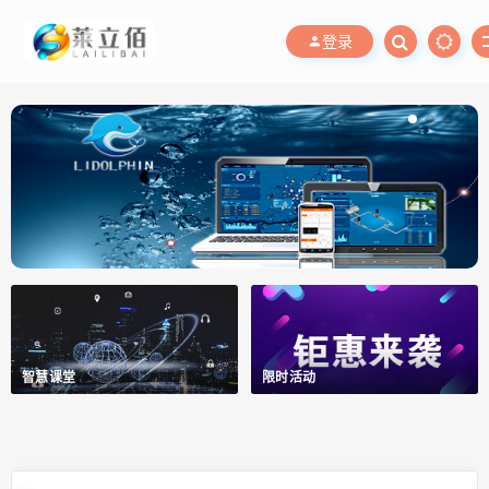
登录
智慧课堂
限时活动