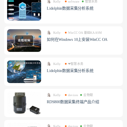
Kelly
software
智慧水务
Lidolphin数据采集分析系统
Kelly
WinCC OA 基础KAASM
如何在Windows 10上安装WinCC OA
Kelly
❤智慧水务
Lidolphin数据采集分析系统
Kelly
devices
云物联
RDS800数据采集终端产品介绍
Kelly
devices
云物联