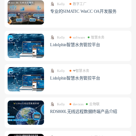
Kelly
数字工厂
专业的SIMATIC WinCC OA开发服务
Kelly
software
智慧水务
Lidolphin智慧水务管控平台
Kelly
❤智慧水务
Lidolphin智慧水务管控平台
Kelly
devices
云物联
RDS800L无线远程数据终端产品介绍