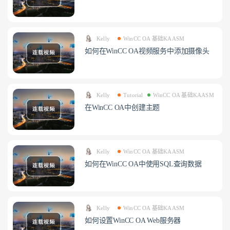
Kelly
WinCC OA 基础KAASM
如何在WinCC OA视频服务中添加摄像头
Kelly
Tutorial
WinCC OA 基础KAASM
在WinCC OA中创建主题
Kelly
WinCC OA 基础KAASM
如何在WinCC OA中使用SQL查询数据
Kelly
WinCC OA 基础KAASM
如何设置WinCC OA Web服务器