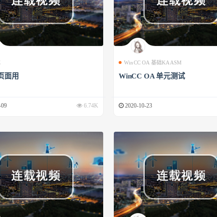
成
WinCC OA 基础KAASM
页面用
WinCC OA 单元测试
-09
6.74K
2020-10-23