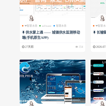
❤智慧水务
software
智慧水务
❤智慧水
供水掌上通 —— 城镇供水监测移动
长输
端(手机原生APP)
27天前
354
2026-07