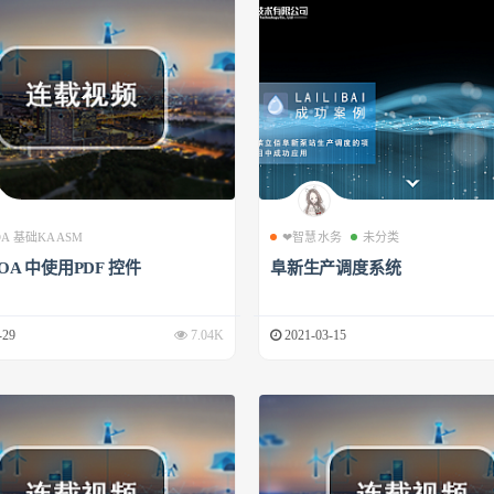
 OA 基础KAASM
❤智慧水务
未分类
 OA 中使用PDF 控件
阜新生产调度系统
-29
7.04K
2021-03-15