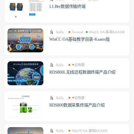
LLBee数据传输终端
Kelly
Tutorial
WinCC OA 基础KAASM
WinCC OA基础教学目录-Kaasm版
Kelly
❤云物联
RDS800L无线远程数据终端产品介绍
Kelly
❤云物联
RDS800数据采集终端产品介绍
Kelly
WinCC OA 基础KAASM