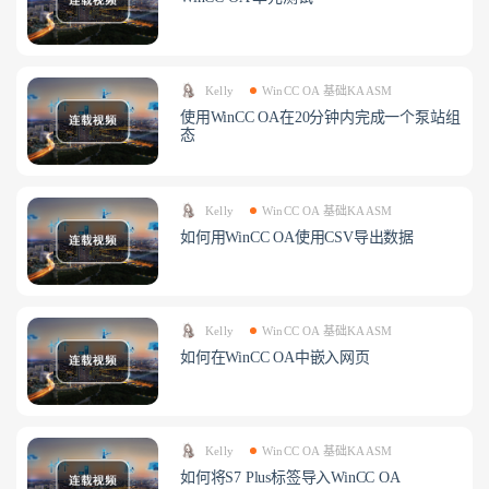
Kelly
WinCC OA 基础KAASM
使用WinCC OA在20分钟内完成一个泵站组
态
Kelly
WinCC OA 基础KAASM
如何用WinCC OA使用CSV导出数据
Kelly
WinCC OA 基础KAASM
如何在WinCC OA中嵌入网页
Kelly
WinCC OA 基础KAASM
如何将S7 Plus标签导入WinCC OA