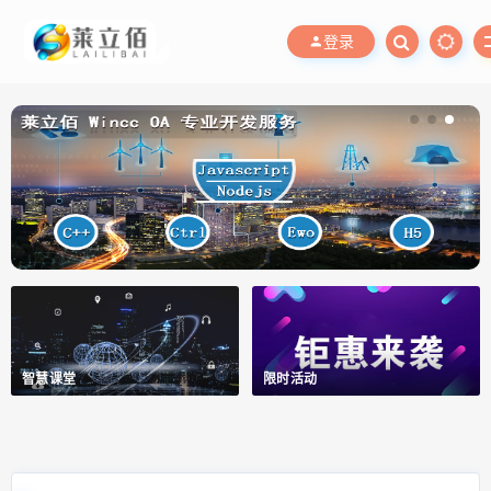
登录
智慧课堂
限时活动