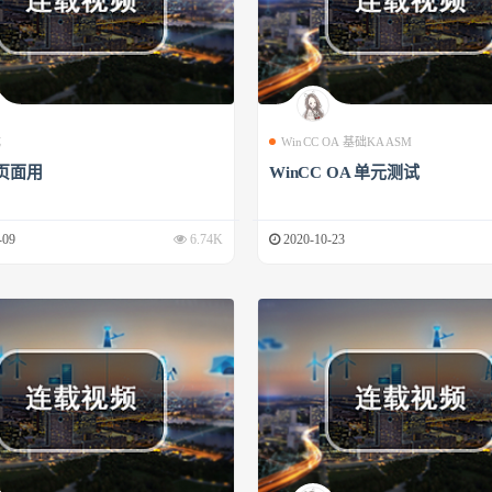
成
WinCC OA 基础KAASM
页面用
WinCC OA 单元测试
-09
6.74K
2020-10-23