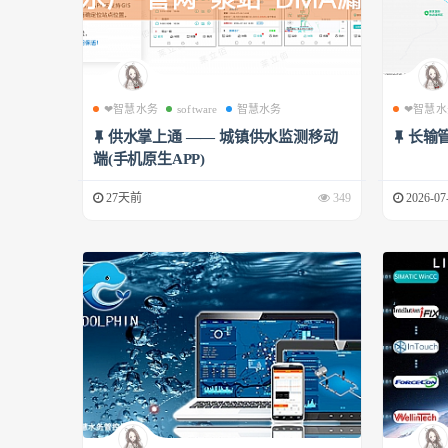
❤智慧水务
software
智慧水务
❤智慧水
供水掌上通 —— 城镇供水监测移动
长输
端(手机原生APP)
27天前
349
2026-07