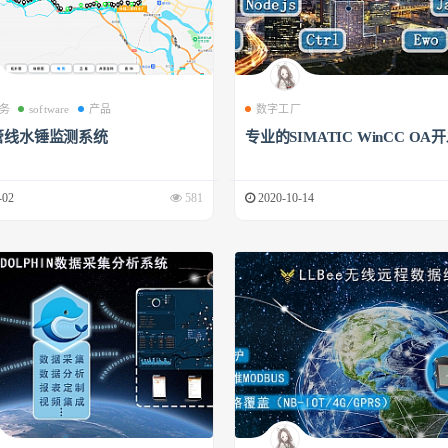
务
software
产品
数字工厂
管线水锤监测系统
专业的SIMATIC WinCC OA
-02
581
2020-10-14