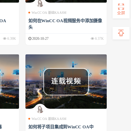
全屏
WinCC OA 基础KAASM
 OA
如何在WinCC OA视频服务中添加摄像
头
6.39K
2020-10-27
6.37K
WinCC OA 基础KAASM
器
如何将子项目集成到WinCC OA中