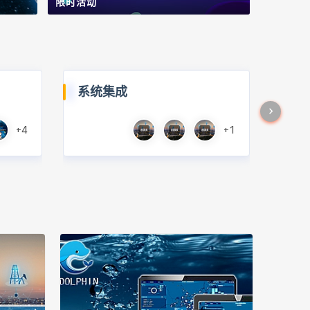
限时活动
系统集成
+4
+1