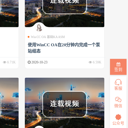
WinCC OA 基础KAASM
使用WinCC OA在20分钟内完成一个泵
站组态
6.71K
2020-10-23
6.59K
签到
客服
微信
公众号