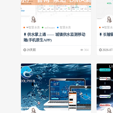
❤智慧水务
software
智慧水务
❤智慧水
供水掌上通 —— 城镇供水监测移动
长输
端(手机原生APP)
29天前
364
2026-07