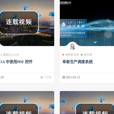
 OA 基础KAASM
❤智慧水务
未分类
 OA 中使用PDF 控件
阜新生产调度系统
-29
7.05K
2021-03-15