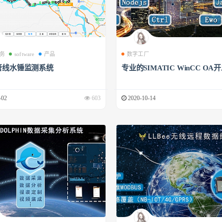
务
software
产品
数字工厂
管线水锤监测系统
专业的SIMATIC WinCC OA
-02
603
2020-10-14