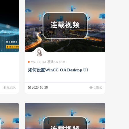
WinCC OA 基础KAASM
如何设置WinCC OA Desktop UI
6.89K
2020-10-30
6.88K