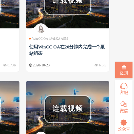
WinCC OA 基础KAASM
使用WinCC OA在20分钟内完成一个泵
站组态
6.73K
2020-10-23
6.6K
签到
客服
微信
公众号