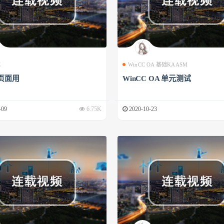
成
WinCC OA 基础KAASM
页面用
WinCC OA 单元测试
-09
6.75K
2020-10-23