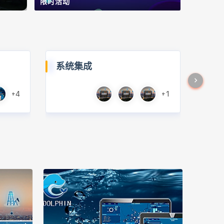
限时活动
系统集成
+4
+1