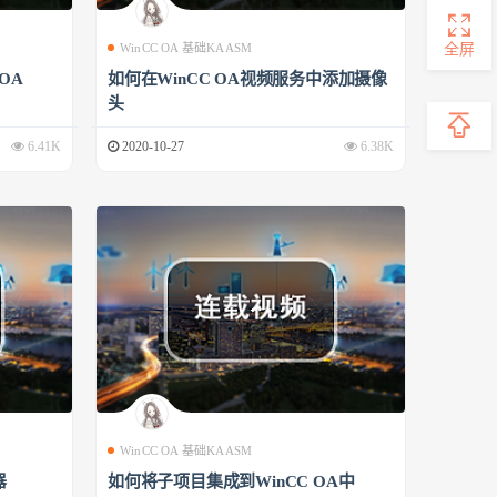
全屏
WinCC OA 基础KAASM
 OA
如何在WinCC OA视频服务中添加摄像
头
6.41K
2020-10-27
6.38K
WinCC OA 基础KAASM
器
如何将子项目集成到WinCC OA中