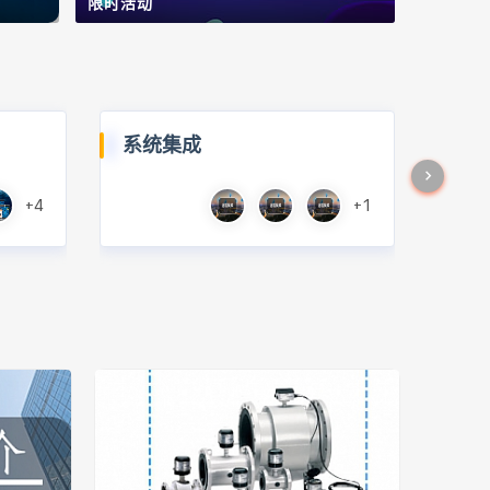
限时活动
系统集成
+4
+1