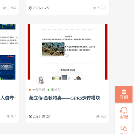
2.26K
2021-11-22
2.17K
❤云物联
未分类
签到
人值守”
萊立佰•金秋特惠——GPRS透传模块
客服
974
2021-10-20
922