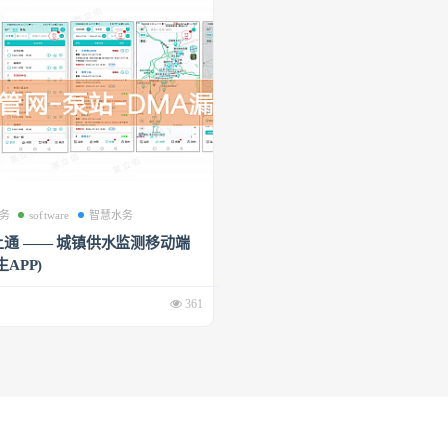
务
software
智慧水务
通 —— 城镇供水监测移动端
APP)
361