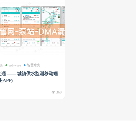
务
software
智慧水务
通 —— 城镇供水监测移动端
APP)
360