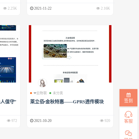
2.25K
2021-11-22
2.16K
❤云物联
未分类
签到
人值守”
萊立佰•金秋特惠——GPRS透传模块
客服
972
2021-10-20
920