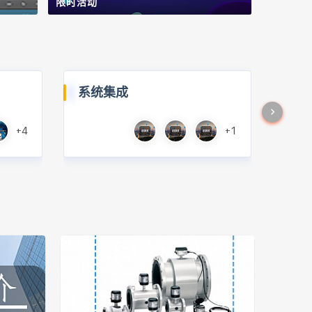
限时活动
系统集成
+4
+1