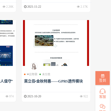
2.26K
2021-11-22
2.17K
❤云物联
未分类
签到
人值守”
萊立佰•金秋特惠——GPRS透传模块
客服
974
2021-10-20
922