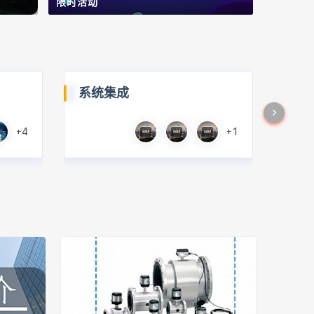
限时活动
系统集成
+4
+1