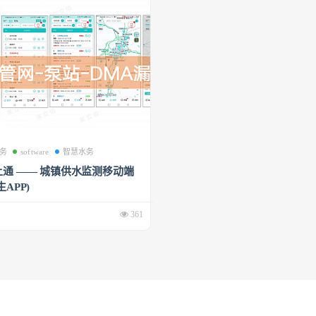
务
software
智慧水务
通 —— 城镇供水监测移动端
APP)
361