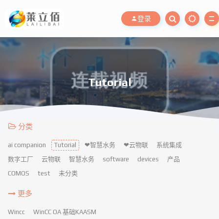
登录
Tutorial
分类
ai companion
Tutorial
❤智慧水务
❤云物联
系统集成
数字工厂
云物联
智慧水务
software
devices
产品
COMOS
test
未分类
更多
Wincc
WinCC OA 基础KAASM