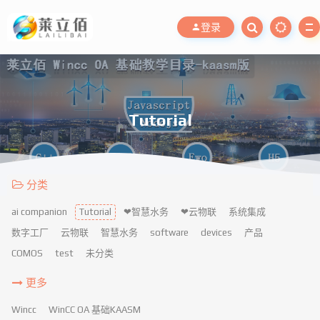
登录
Tutorial
分类
ai companion
Tutorial
❤智慧水务
❤云物联
系统集成
数字工厂
云物联
智慧水务
software
devices
产品
COMOS
test
未分类
更多
Wincc
WinCC OA 基础KAASM