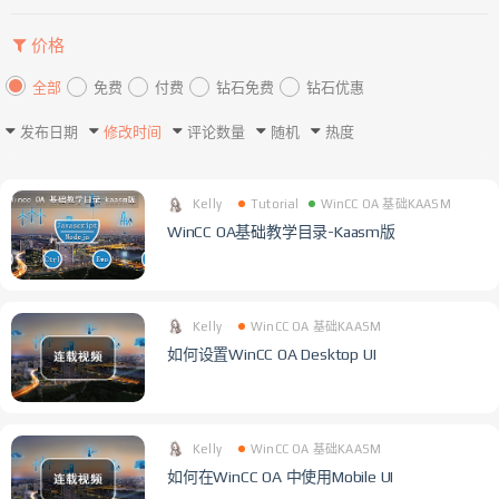
价格
全部
免费
付费
钻石免费
钻石优惠
发布日期
修改时间
评论数量
随机
热度
Kelly
Tutorial
WinCC OA 基础KAASM
WinCC OA基础教学目录-Kaasm版
Kelly
WinCC OA 基础KAASM
如何设置WinCC OA Desktop UI
Kelly
WinCC OA 基础KAASM
如何在WinCC OA 中使用Mobile UI