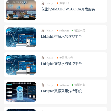
Kelly
数字工厂
专业的SIMATIC WinCC OA开发服务
Kelly
software
智慧水务
Lidolphin智慧水务管控平台
Kelly
❤智慧水务
Lidolphin智慧水务管控平台
Kelly
software
智慧水务
Lidolphin数据采集分析系统