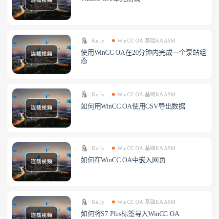
Kelly
WinCC OA 基础KAASM
使用WinCC OA在20分钟内完成一个泵站组
态
Kelly
WinCC OA 基础KAASM
如何用WinCC OA使用CSV导出数据
Kelly
WinCC OA 基础KAASM
如何在WinCC OA中嵌入网页
Kelly
WinCC OA 基础KAASM
如何将S7 Plus标签导入WinCC OA