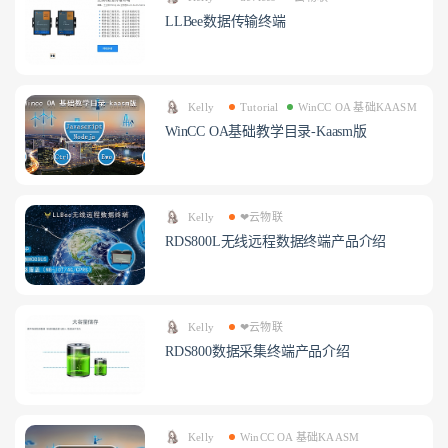
LLBee数据传输终端
Kelly
Tutorial
WinCC OA 基础KAASM
WinCC OA基础教学目录-Kaasm版
Kelly
❤云物联
RDS800L无线远程数据终端产品介绍
Kelly
❤云物联
RDS800数据采集终端产品介绍
Kelly
WinCC OA 基础KAASM