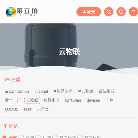
登录
云物联
分类
ai companion
Tutorial
❤智慧水务
❤云物联
系统集成
数字工厂
云物联
智慧水务
software
devices
产品
COMOS
test
未分类
价格
全部
免费
付费
钻石免费
钻石优惠