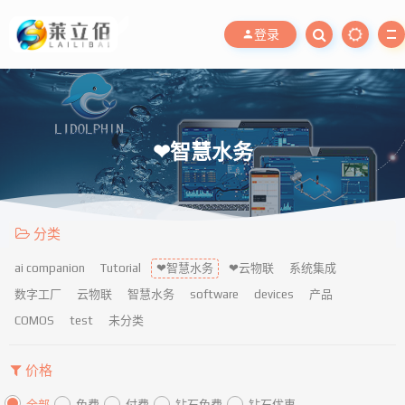
登录
❤智慧水务
分类
ai companion
Tutorial
❤智慧水务
❤云物联
系统集成
数字工厂
云物联
智慧水务
software
devices
产品
COMOS
test
未分类
价格
全部
免费
付费
钻石免费
钻石优惠