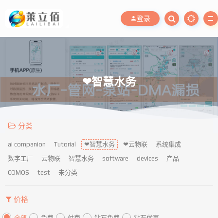
登录
❤智慧水务
分类
ai companion
Tutorial
❤智慧水务
❤云物联
系统集成
数字工厂
云物联
智慧水务
software
devices
产品
COMOS
test
未分类
价格
全部
免费
付费
钻石免费
钻石优惠