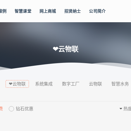
案例
智慧课堂
网上商城
招贤纳士
公司简介
❤云物联
❤云物联
系统集成
数字工厂
云物联
智慧水务
费
钻石优惠
热