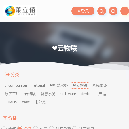
登录
❤云物联
分类
ai companion
Tutorial
❤智慧水务
❤云物联
系统集成
数字工厂
云物联
智慧水务
software
devices
产品
COMOS
test
未分类
价格
全部
免费
付费
钻石免费
钻石优惠