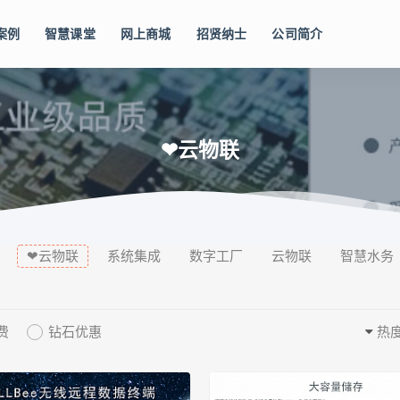
案例
智慧课堂
网上商城
招贤纳士
公司简介
❤云物联
❤云物联
系统集成
数字工厂
云物联
智慧水务
费
钻石优惠
热